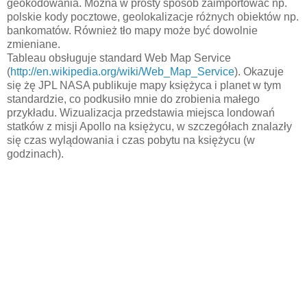
geokodowania. Można w prosty sposób zaimportować np.
polskie kody pocztowe, geolokalizacje różnych obiektów np.
bankomatów. Również tło mapy może być dowolnie
zmieniane.
Tableau obsługuje standard Web Map Service
(
http://en.wikipedia.org/wiki/Web_Map_Service
). Okazuje
się żę JPL NASA publikuje mapy księżyca i planet w tym
standardzie, co podkusiło mnie do zrobienia małego
przykładu. Wizualizacja przedstawia miejsca londowań
statków z misji Apollo na księżycu, w szczegółach znalazły
się czas wylądowania i czas pobytu na księżycu (w
godzinach).