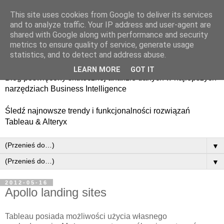
This site uses cookies from Google to deliver its services
and to analyze traffic. Your IP address and user-agent are
shared with Google along with performance and security
metrics to ensure quality of service, generate usage
statistics, and to detect and address abuse.
LEARN MORE
GOT IT
Blog poświęcony skutecznej analizie danych w najlepszych
narzędziach Business Intelligence
​Śledź najnowsze trendy i funkcjonalności rozwiązań
Tableau & Alteryx
▼
▼
2012-05-16
Apollo landing sites
Tableau posiada możliwości użycia własnego