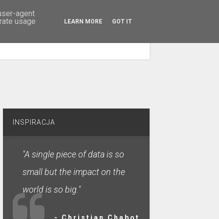
 user-agent
erate usage
LEARN MORE
GOT IT
SZUKAJ
INSPIRACJA
"A single piece of data is so
small but the impact on the
world is so big."
- Christian Chabot