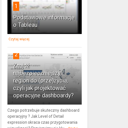
1
Podstawowe informacje
o Tableau
Czytaj więcej
2
Znajdź
najbezpieczniejszy
region do (prze)życia,
czyli jak projektować
operacyjne dashboardy?
Czego potrzebuje skuteczny dashboard
operacyjny ? Jak Level of Detail
expression skraca czas przygotowania