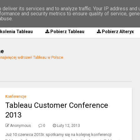
deliver its services and to analyze traffic. Your IP address and
formance and security metrics to ensure quality of service, gen
abuse.
kolenia Tableau
Pobierz Tableau
Pobierz Alteryx
ne
ajwięcej wdrożeń Tableau w Polsce.
Konferencje
Tableau Customer Conference
2013
Anonymous
0
Luty 12, 2013
Już 10 czerwca 2013r. spotkamy się na kolejnej konferencji