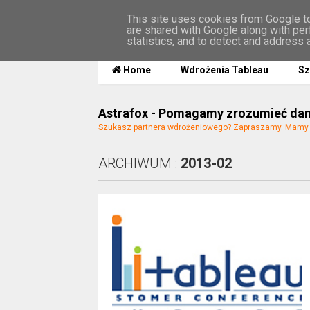
This site uses cookies from Google to 
are shared with Google along with per
MENU
statistics, and to detect and address 
Home
Wdrożenia Tableau
Sz
Astrafox - Pomagamy zrozumieć da
Szukasz partnera wdrożeniowego? Zapraszamy. Mamy n
ARCHIWUM :
2013-02