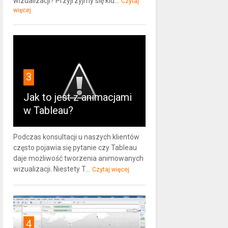
wizualizacji? Przyjrzyjmy się klu...
Czytaj
więcej
3
Jak to jest z animacjami
w Tableau?
Podczas konsultacji u naszych klientów
często pojawia się pytanie czy Tableau
daje możliwość tworzenia animowanych
wizualizacji. Niestety T...
Czytaj więcej
4