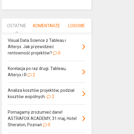
OSTATNIE
KOMENTARZE
LOSOWE
Visual Data Science z Tableau i
Alteryx. Jak przewidzieć
rentowność projektów?
0
Korelacja po raz drugi. Tableau,
Alteryx i R
2
Analiza kosztów projektów, podział
kosztów wspólnych.
2
Pomagamy zrozumieć dane!
ASTRAFOX ACADEMY, 31 maj, Hotel
Sheraton, Poznań
0