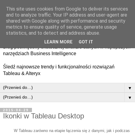
This site uses cookies from Google to deliver its services
and to analyze traffic. Your IP address and user-agent are
shared with Google along with performance and security
metrics to ensure quality of service, generate usage
statistics, and to detect and address abuse.
LEARN MORE
GOT IT
Blog poświęcony skutecznej analizie danych w najlepszych
narzędziach Business Intelligence
​Śledź najnowsze trendy i funkcjonalności rozwiązań
Tableau & Alteryx
▼
▼
2015-04-29
Ikonki w Tableau Desktop
W Tableau zarówno na etapie łączenia się z danymi, jak i podczas