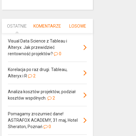
OSTATNIE
KOMENTARZE
LOSOWE
Visual Data Science z Tableau i
Alteryx. Jak przewidzieć
rentowność projektów?
0
Korelacja po raz drugi. Tableau,
Alteryx i R
2
Analiza kosztów projektów, podział
kosztów wspólnych.
2
Pomagamy zrozumieć dane!
ASTRAFOX ACADEMY, 31 maj, Hotel
Sheraton, Poznań
0