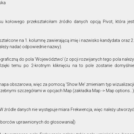
ska
 kołowego przekształciłam źródło danych opcją Pivot, która jest
ztałcone na 1. kolumnę zawierającą imię i nazwisko kandydata oraz 2.
ależy nadać odpowiednie nazwy).
graficzną do pola 'Województwo' (z opcji rozwijanych tego pola należy
Dzięki temu po 2-krotnym kliknięciu na to pole zostanie domyślnie
t mapa obszarowa, więc za pomocą 'Show Me' zmieniam typ wizualizacji
otrzebnymi szczegółami w opcjach Map (zakładka Map -> Map options...)
 W źródle danych nie występuje miara Frekwencja, więc należy utworzyć
yborców uprawnionych do głosowania])