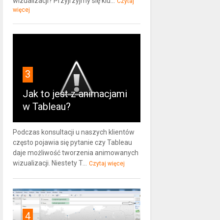
wizualizacji? Przyjrzyjmy się klu...
Czytaj
więcej
3
Jak to jest z animacjami
w Tableau?
Podczas konsultacji u naszych klientów
często pojawia się pytanie czy Tableau
daje możliwość tworzenia animowanych
wizualizacji. Niestety T...
Czytaj więcej
4