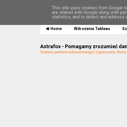
This site uses cookies from Google to 
are shared with Google along with per
MENU
statistics, and to detect and address 
Home
Wdrożenia Tableau
Sz
Astrafox - Pomagamy zrozumieć da
Szukasz partnera wdrożeniowego? Zapraszamy. Mamy n