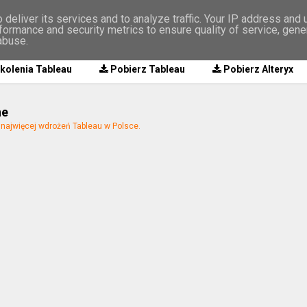
deliver its services and to analyze traffic. Your IP address and
formance and security metrics to ensure quality of service, gen
abuse.
kolenia Tableau
Pobierz Tableau
Pobierz Alteryx
ne
ajwięcej wdrożeń Tableau w Polsce.