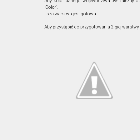
Aby kolor danego województwa był zależny od
'Color'.
I-sza warstwa jest gotowa.
Aby przystąpić do przygotowania 2-giej warstwy n