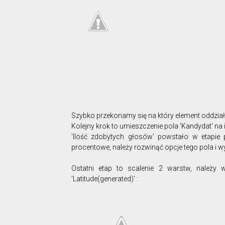
Szybko przekonamy się na który element oddziałuj
Kolejny krok to umieszczenie pola 'Kandydat' na i
'Ilość zdobytych głosów' powstało w etapie 
procentowe, należy rozwinąć opcje tego pola i wyb
Ostatni etap to scalenie 2 warstw, należy 
'Latitude(generated)' :