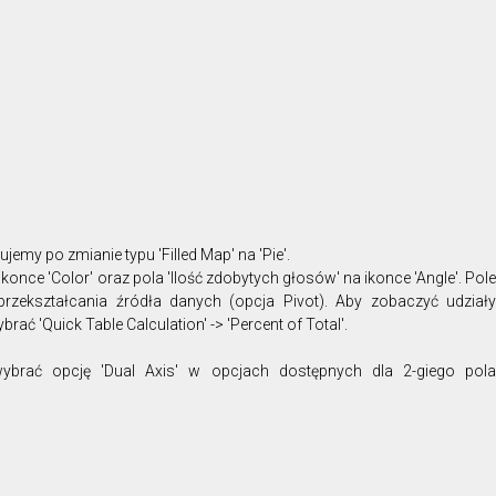
emy po zmianie typu 'Filled Map' na 'Pie'.
konce 'Color' oraz pola 'Ilość zdobytych głosów' na ikonce 'Angle'. Pole
przekształcania źródła danych (opcja Pivot). Aby zobaczyć udziały
rać 'Quick Table Calculation' -> 'Percent of Total'.
wybrać opcję 'Dual Axis' w opcjach dostępnych dla 2-giego pola