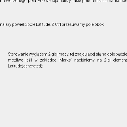
 utworzonego pola Frekwencja należy takie pole umieścić na ikonce
ależy powielić pole Latitude. Z Ctrl przesuwamy pole obok:
Sterowanie wyglądem 2-giej mapy, tej znajdującej się na dole będzie
możliwe jeśli w zakładce 'Marks' naciśniemy na 2-gi element
Latitude(generated):