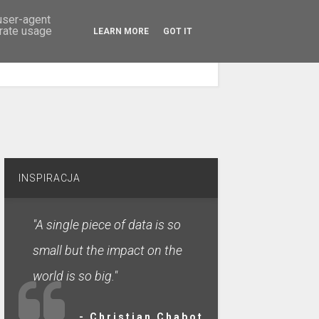
 user-agent
erate usage
LEARN MORE
GOT IT
SZUKAJ
INSPIRACJA
"A single piece of data is so
small but the impact on the
world is so big."
- Christian Chabot