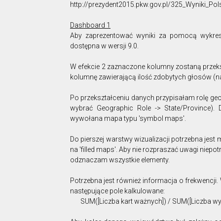
http://prezydent2015.pkw.gov.pl/325_Wyniki_Pol
Dashboard 1
Aby zaprezentować wyniki za pomocą wykresu
dostępna w wersji 9.0.
W efekcie 2 zaznaczone kolumny zostaną przeks
kolumnę zawierającą ilość zdobytych głosów (n
Po przekształceniu danych przypisałam rolę geo
wybrać Geographic Role -> State/Province). 
wywołana mapa typu 'symbol maps'.
Do pierszej warstwy wizualizacji potrzebna jes
na 'filled maps'. Aby nie rozpraszać uwagi niep
odznaczam wszystkie elementy.
Potrzebna jest również informacja o frekwencji.
następujące pole kalkulowane:
SUM([Liczba kart ważnych]) / SUM([Liczba w