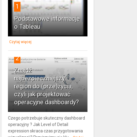
1
Podstawowe informacje
o Tableau
Czytaj więcej
2
Znajdź
najbezpieczniejszy
region do (prze)życia,
czyli jak projektować
operacyjne dashboardy?
Czego potrzebuje skuteczny dashboard
operacyjny ? Jak Level of Detail
expression skraca czas przygotowania