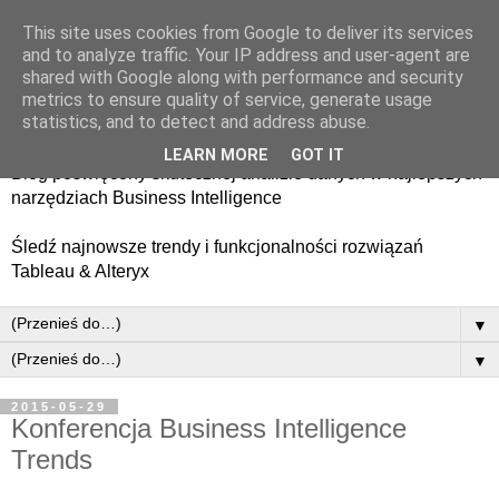
This site uses cookies from Google to deliver its services
and to analyze traffic. Your IP address and user-agent are
shared with Google along with performance and security
metrics to ensure quality of service, generate usage
statistics, and to detect and address abuse.
LEARN MORE
GOT IT
Blog poświęcony skutecznej analizie danych w najlepszych
narzędziach Business Intelligence
​Śledź najnowsze trendy i funkcjonalności rozwiązań
Tableau & Alteryx
▼
▼
2015-05-29
Konferencja Business Intelligence
Trends