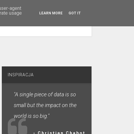
 user-agent
erate usage
LEARN MORE
GOT IT
SZUKAJ
INSPIRACJA
"A single piece of data is so
small but the impact on the
world is so big."
- Christian Chabot