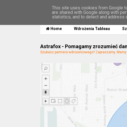
This site uses cookies from Google to 
are shared with Google along with per
MENU
statistics, and to detect and address 
Home
Wdrożenia Tableau
Sz
Astrafox - Pomagamy zrozumieć da
Szukasz partnera wdrożeniowego? Zapraszamy. Mamy n