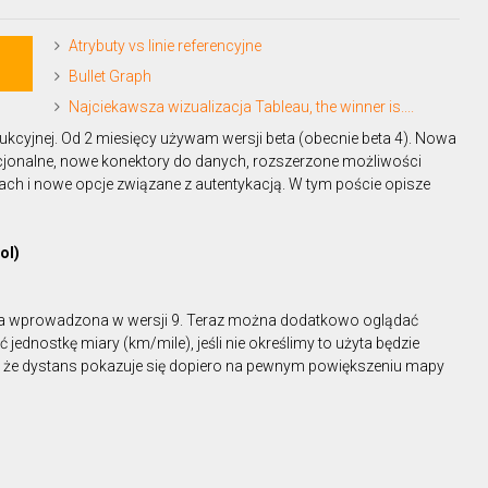
Atrybuty vs linie referencyjne
Bullet Graph
Najciekawsza wizualizacja Tableau, the winner is....
ukcyjnej. Od 2 miesięcy używam wersji beta (obecnie beta 4). Nowa
jonalne, nowe konektory do danych, rozszerzone możliwości
ch i nowe opcje związane z autentykacją. W tym poście opisze
ol)
ła wprowadzona w wersji 9. Teraz można dodatkowo oglądać
dnostkę miary (km/mile), jeśli nie określimy to użyta będzie
ć że dystans pokazuje się dopiero na pewnym powiększeniu mapy