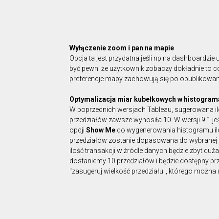
Wyłączenie zoom i pan na mapie
Opcja ta jest przydatna jeśli np na dashboardzi
być pewni że użytkownik zobaczy dokładnie to c
preferencje mapy zachowują się po opublikowa
Optymalizacja miar kubełkowych w histogra
W poprzednich wersjach Tableau, sugerowana i
przedziałów zawsze wynosiła 10. W wersji 9.1 je
opcji
Show Me
do wygenerowania histogramu ilo
przedziałów zostanie dopasowana do wybranej m
ilość transakcji w źródle danych będzie zbyt duża
dostaniemy 10 przedziałów i będzie dostępny pr
"zasugeruj wielkość przedziału", którego można 