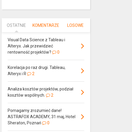
OSTATNIE
KOMENTARZE
LOSOWE
Visual Data Science z Tableau i
Alteryx. Jak przewidzieć
rentowność projektów?
0
Korelacja po raz drugi. Tableau,
Alteryx i R
2
Analiza kosztów projektów, podział
kosztów wspólnych.
2
Pomagamy zrozumieć dane!
ASTRAFOX ACADEMY, 31 maj, Hotel
Sheraton, Poznań
0