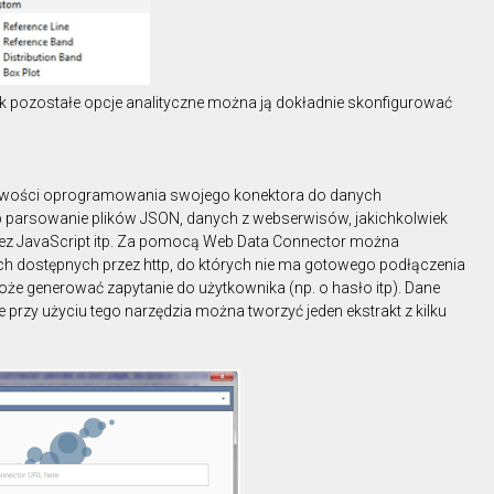
k pozostałe opcje analityczne można ją dokładnie skonfigurować
iwości oprogramowania swojego konektora do danych
np parsowanie plików JSON, danych z webserwisów, jakichkolwiek
ez JavaScript itp. Za pomocą Web Data Connector można
 dostępnych przez http, do których nie ma gotowego podłączenia
że generować zapytanie do użytkownika (np. o hasło itp). Dane
 przy użyciu tego narzędzia można tworzyć jeden ekstrakt z kilku