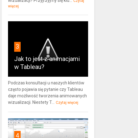
wizualizacji? Przyjrzyjmy się klu...
Czytaj
więcej
3
Jak to jest z animacjami
w Tableau?
Podczas konsultacji u naszych klientów
często pojawia się pytanie czy Tableau
daje możliwość tworzenia animowanych
wizualizacji. Niestety T...
Czytaj więcej
4