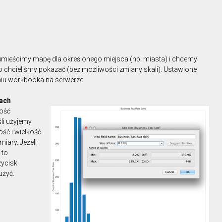
e umieścimy mapę dla określonego miejsca (np. miasta) i chcemy
o chcieliśmy pokazać (bez możliwości zmiany skali). Ustawione
niu workbooka na serwerze
mach
lość
śli użyjemy
ść i wielkość
iary. Jeżeli
 to
zycisk
użyć.