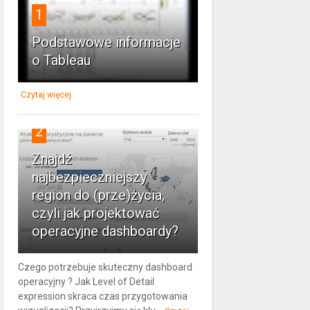
1
Podstawowe informacje
o Tableau
Czytaj więcej
2
Znajdź
najbezpieczniejszy
region do (prze)życia,
czyli jak projektować
operacyjne dashboardy?
Czego potrzebuje skuteczny dashboard
operacyjny ? Jak Level of Detail
expression skraca czas przygotowania