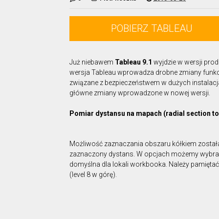
POBIERZ TABLEAU
Już niebawem
Tableau 9.1
wyjdzie w wersji prod
wersja Tableau wprowadza drobne zmiany funkc
związane z bezpieczeństwem w dużych instalacja
główne zmiany wprowadzone w nowej wersji.
Pomiar dystansu na mapach (radial section to
Możliwość zaznaczania obszaru kółkiem zosta
zaznaczony dystans. W opcjach możemy wybrać je
domyślna dla lokali workbooka. Należy pamięta
(level 8 w górę).