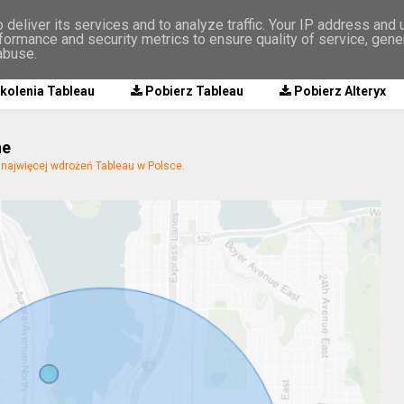
deliver its services and to analyze traffic. Your IP address and
formance and security metrics to ensure quality of service, gen
abuse.
kolenia Tableau
Pobierz Tableau
Pobierz Alteryx
ne
ajwięcej wdrożeń Tableau w Polsce.