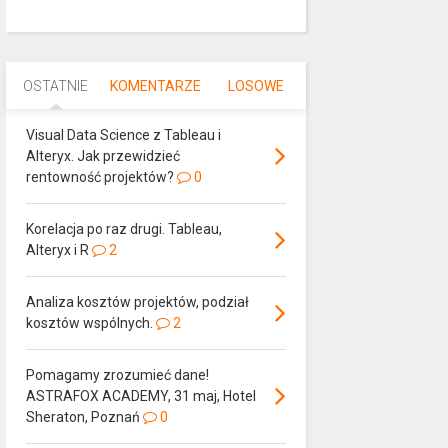
OSTATNIE
KOMENTARZE
LOSOWE
Visual Data Science z Tableau i
Alteryx. Jak przewidzieć
rentowność projektów?
0
Korelacja po raz drugi. Tableau,
Alteryx i R
2
Analiza kosztów projektów, podział
kosztów wspólnych.
2
Pomagamy zrozumieć dane!
ASTRAFOX ACADEMY, 31 maj, Hotel
Sheraton, Poznań
0