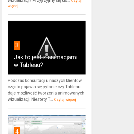
wizualizacji? Przyjrzyjmy się klu...
Czytaj
więcej
3
Jak to jest z animacjami
w Tableau?
Podczas konsultacji u naszych klientów
często pojawia się pytanie czy Tableau
daje możliwość tworzenia animowanych
wizualizacji. Niestety T...
Czytaj więcej
4