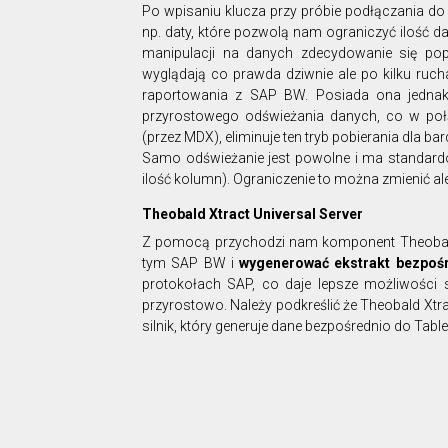
Po wpisaniu klucza przy próbie podłączania d
np. daty, które pozwolą nam ograniczyć ilość 
manipulacji na danych zdecydowanie się pop
wyglądają co prawda dziwnie ale po kilku ruc
raportowania z SAP BW. Posiada ona jednak
przyrostowego odświeżania danych, co w poł
(przez MDX), eliminuje ten tryb pobierania dla bar
Samo odświeżanie jest powolne i ma standard
ilość kolumn). Ograniczenie to można zmienić al
Theobald Xtract Universal Server
Z pomocą przychodzi nam komponent Theobald,
tym SAP BW i
wygenerować ekstrakt bezpośr
protokołach SAP, co daje lepsze możliwości 
przyrostowo. Należy podkreślić że Theobald Xtra
silnik, który generuje dane bezpośrednio do Tabl