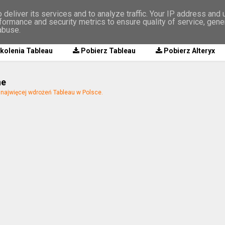
deliver its services and to analyze traffic. Your IP address and
formance and security metrics to ensure quality of service, gen
abuse.
kolenia Tableau
Pobierz Tableau
Pobierz Alteryx
ne
ajwięcej wdrożeń Tableau w Polsce.