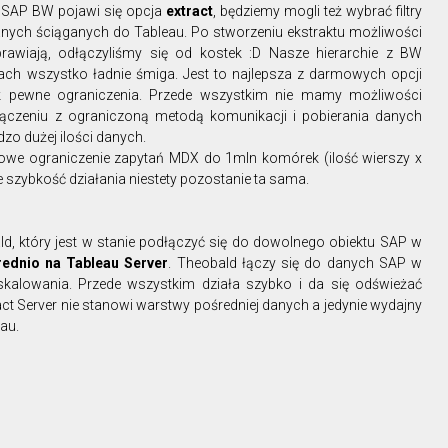
o SAP BW pojawi się opcja
extract
, będziemy mogli też wybrać filtry
danych ściąganych do Tableau. Po stworzeniu ekstraktu możliwości
rawiają, odłączyliśmy się od kostek :D Nasze hierarchie z BW
hach wszystko ładnie śmiga. Jest to najlepsza z darmowych opcji
 pewne ograniczenia. Przede wszystkim nie mamy możliwości
ączeniu z ograniczoną metodą komunikacji i pobierania danych
dzo dużej ilości danych.
owe ograniczenie zapytań MDX do 1mln komórek (ilość wierszy x
e szybkość działania niestety pozostanie ta sama.
 który jest w stanie podłączyć się do dowolnego obiektu SAP w
ednio na Tableau Server
. Theobald łączy się do danych SAP w
skalowania. Przede wszystkim działa szybko i da się odświeżać
ct Server nie stanowi warstwy pośredniej danych a jedynie wydajny
eau.