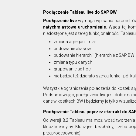
Podłączenie Tableau live do SAP BW
Podłączenie live
wymaga wpisania parametrów s
natychmiastowe uruchomienie
. Wada tej kon
niedostępne jest szereg funkcjonalności Tableau 
zmiana agregacji miar
budowanie aliasów
budowanie hierarchii (hierarchie z SAP BW
zmiana typu danych
grupowanie ad hoc
nie będzie też działało szereg funkcji pól 
Wszystkie ograniczenia połaczenia do kostek s
Podsumowując, podłączenie live jest dobre na
dane w kostkach BW i będziemy je tylko wizualizow
Podłączenie Tableau poprzez ekstrakt do SA
Od wersji 8.2 Tableau ma możliwość tworzenia e
klucz licencyjny. Klucz jest bezpłatny, trzeba 
przeprocesowanie).