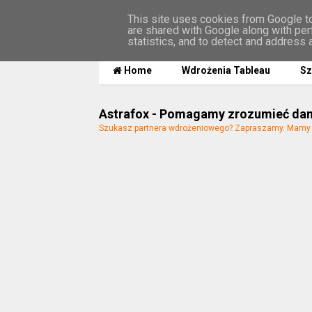
This site uses cookies from Google to 
are shared with Google along with per
MENU
statistics, and to detect and address 
Home
Wdrożenia Tableau
Sz
Astrafox - Pomagamy zrozumieć da
Szukasz partnera wdrożeniowego? Zapraszamy. Mamy n