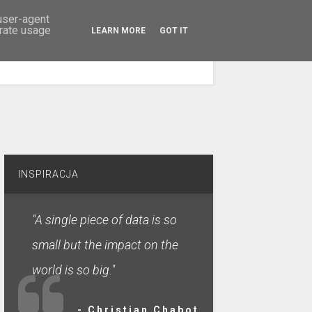
 user-agent
erate usage
LEARN MORE
GOT IT
SZUKAJ
INSPIRACJA
"A single piece of data is so
small but the impact on the
world is so big."
- Christian Chabot