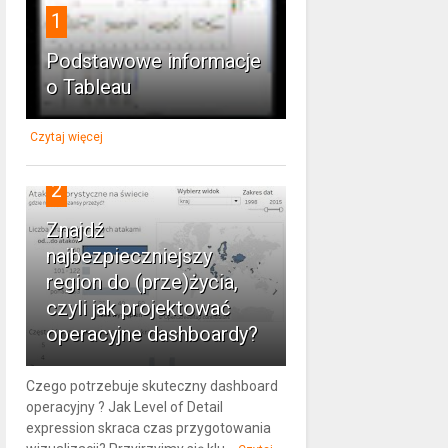
1
Podstawowe informacje
o Tableau
Czytaj więcej
2
Znajdź
najbezpieczniejszy
region do (prze)życia,
czyli jak projektować
operacyjne dashboardy?
Czego potrzebuje skuteczny dashboard
operacyjny ? Jak Level of Detail
expression skraca czas przygotowania