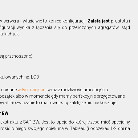
erwera i właściwie to koniec konfiguracji.
Zaletą jest
prostota i
figuracji wynika z łączenia się do przeliczonych agregatów, stąd
takich jak:
 są przenoszone)
kalkulowanych np. LOD
ą opisane
w tym miejscu
, wraz z możliwościami obejścia.
 początek albo w momencie gdy mamy perfekcyjnie przygotowane
ali. Rozwiązanie to ma również tą zaletę że nic nie kosztuje.
P BW
kstraktu z SAP BW. Jest to opcja do której trzeba mieć specjalny
poprosić o niego swojego opiekuna w Tableau (i odczekać 1-2 dni na