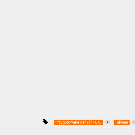
|
Przygotowane danych - ETL
Tableau
4