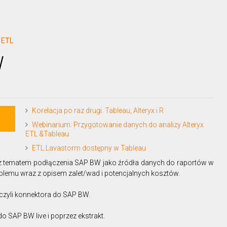
 ETL
W
Korelacja po raz drugi. Tableau, Alteryx i R
Webinarium: Przygotowanie danych do analizy Alteryx
ETL &Tableau
ETL Lavastorm dostępny w Tableau
z tematem podłączenia SAP BW jako źródła danych do raportów w
oblemu wraz z opisem zalet/wad i potencjalnych kosztów.
czyli konnektora do SAP BW.
o SAP BW live i poprzez ekstrakt.