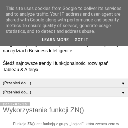
This site uses cookies from Google to deliver its services
and to analyze traffic. Your IP address and user-agent are
shared with Google along with performance and security
metrics to ensure quality of service, generate usage
statistics, and to detect and address abuse.
LEARN MORE
GOT IT
Blog poświęcony skutecznej analizie danych w najlepszych
narzędziach Business Intelligence
​Śledź najnowsze trendy i funkcjonalności rozwiązań
Tableau & Alteryx
▼
▼
2015-03-10
Wykorzystanie funkcji ZN()
Funkcja
ZN()
jest funkcją z grupy „Logical”, która zwraca zero w