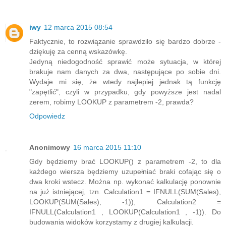
iwy
12 marca 2015 08:54
Faktycznie, to rozwiązanie sprawdziło się bardzo dobrze -
dziękuję za cenną wskazówkę.
Jedyną niedogodność sprawić może sytuacja, w której
brakuje nam danych za dwa, następujące po sobie dni.
Wydaje mi się, że wtedy najlepiej jednak tą funkcję
"zapętlić", czyli w przypadku, gdy powyższe jest nadal
zerem, robimy LOOKUP z parametrem -2, prawda?
Odpowiedz
Anonimowy
16 marca 2015 11:10
Gdy będziemy brać LOOKUP() z parametrem -2, to dla
każdego wiersza będziemy uzupełniać braki cofając się o
dwa kroki wstecz. Można np. wykonać kalkulację ponownie
na już istniejącej, tzn. Calculation1 = IFNULL(SUM(Sales),
LOOKUP(SUM(Sales), -1)), Calculation2 =
IFNULL(Calculation1 , LOOKUP(Calculation1 , -1)). Do
budowania widoków korzystamy z drugiej kalkulacji.